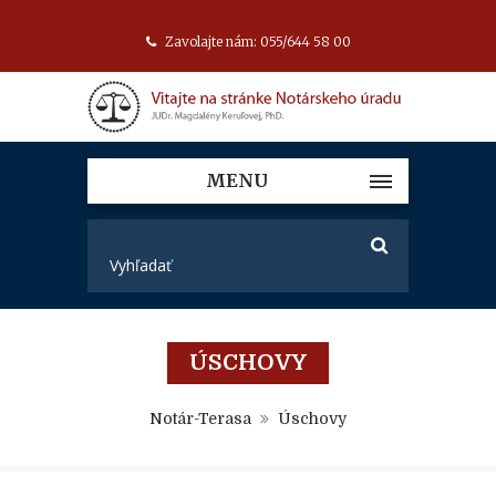
Zavolajte nám: 055/644 58 00
MENU
ÚSCHOVY
Notár-Terasa
Úschovy