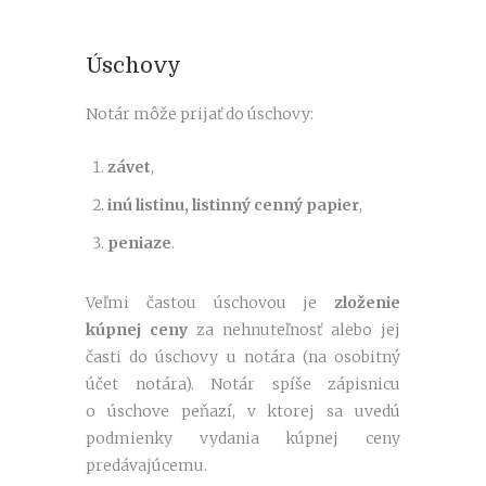
Úschovy
Notár môže prijať do úschovy:
závet
,
inú listinu, listinný cenný papier
,
peniaze
.
Veľmi častou úschovou je
zloženie
kúpnej ceny
za nehnuteľnosť alebo jej
časti do úschovy u notára (na osobitný
účet notára). Notár spíše zápisnicu
o úschove peňazí, v ktorej sa uvedú
podmienky vydania kúpnej ceny
predávajúcemu.