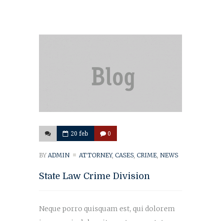
20 feb
0
BY
ADMIN
ATTORNEY
,
CASES
,
CRIME
,
NEWS
State Law Crime Division
Neque porro quisquam est, qui dolorem