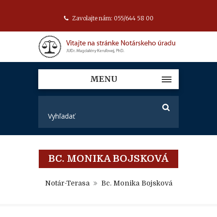
Zavolajte nám: 055/644 58 00
MENU
BC. MONIKA BOJSKOVÁ
Notár-Terasa
Bc. Monika Bojsková