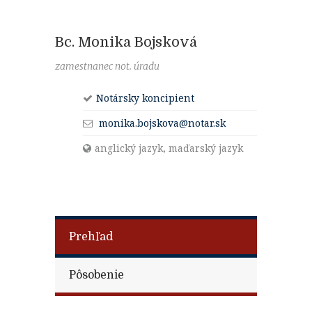
Bc. Monika Bojsková
zamestnanec not. úradu
Notársky koncipient
monika.bojskova@notar.sk
anglický jazyk, maďarský jazyk
Prehľad
Pôsobenie